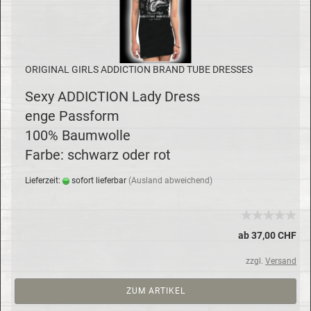
ORI­GI­NAL GIRLS AD­DIC­TION BRAND TUBE DRES­SES
Sexy AD­DIC­TION Lady Dress
enge Pass­form
100% Baum­wol­le
Farbe: schwarz oder rot
Lie­fer­zeit:
so­fort lie­fer­bar
(Aus­land ab­wei­chend)
ab 37,00 CHF
zzgl.
Versand
ZUM ARTIKEL