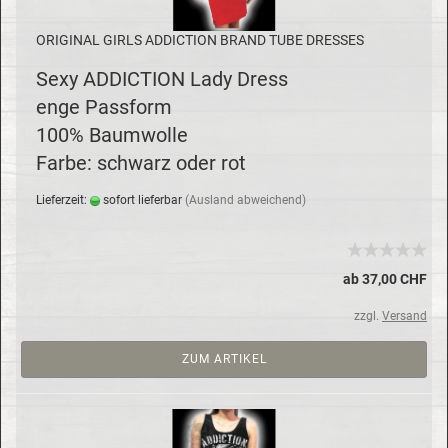
ORI­GI­NAL GIRLS AD­DIC­TION BRAND TUBE DRES­SES
Sexy AD­DIC­TION Lady Dress
enge Pass­form
100% Baum­wol­le
Farbe: schwarz oder rot
Lie­fer­zeit:
so­fort lie­fer­bar
(Aus­land ab­wei­chend)
ab 37,00 CHF
zzgl.
Versand
ZUM ARTIKEL