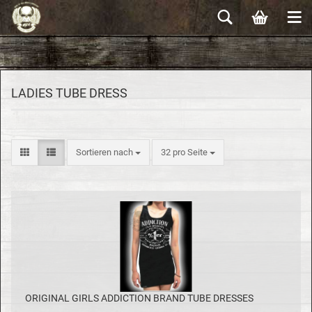
LADIES TUBE DRESS
Sortieren nach
32 pro Seite
ORI­GI­NAL GIRLS AD­DIC­TION BRAND TUBE DRES­SES