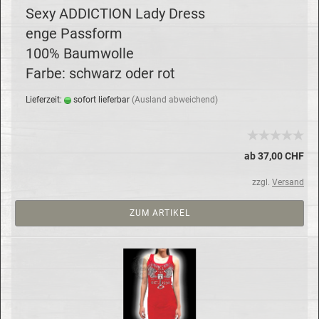
Sexy AD­DIC­TION Lady Dress
enge Pass­form
100% Baum­wol­le
Farbe: schwarz oder rot
Lie­fer­zeit:
so­fort lie­fer­bar
(Aus­land ab­wei­chend)
ab 37,00 CHF
zzgl.
Versand
ZUM ARTIKEL