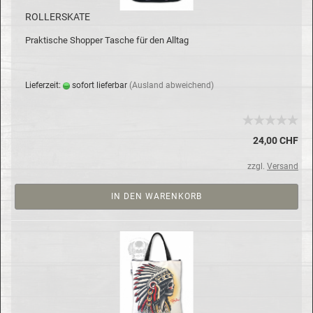
ROL­LER­SKATE
Prak­ti­sche Shop­per Ta­sche für den All­tag
Lie­fer­zeit:
so­fort lie­fer­bar
(Aus­land ab­wei­chend)
24,00 CHF
zzgl.
Versand
IN DEN WARENKORB