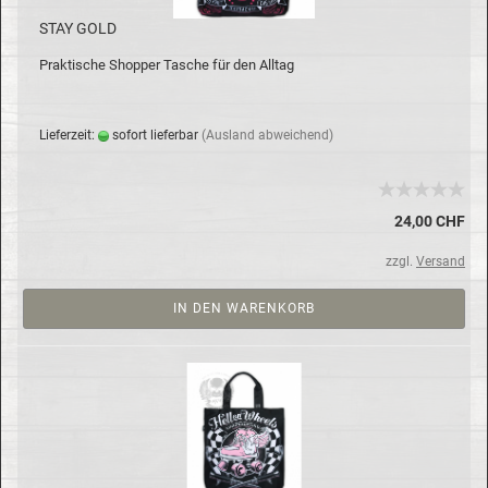
STAY GOLD
Prak­ti­sche Shop­per Ta­sche für den All­tag
Lie­fer­zeit:
so­fort lie­fer­bar
(Aus­land ab­wei­chend)
24,00 CHF
zzgl.
Versand
IN DEN WARENKORB