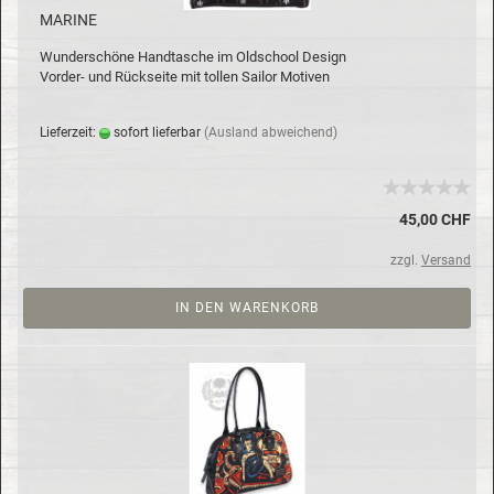
MA­RI­NE
Wun­der­schö­ne Hand­ta­sche im Old­school De­sign
Vorder-​ und Rück­sei­te mit tol­len Sailor Mo­ti­ven
Lie­fer­zeit:
so­fort lie­fer­bar
(Aus­land ab­wei­chend)
45,00 CHF
zzgl.
Versand
IN DEN WARENKORB