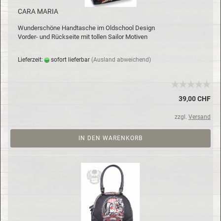
CARA MARIA
Wun­der­schö­ne Hand­ta­sche im Old­school De­sign
Vorder-​ und Rück­sei­te mit tol­len Sailor Mo­ti­ven
Lie­fer­zeit:
so­fort lie­fer­bar
(Aus­land ab­wei­chend)
39,00 CHF
zzgl.
Versand
IN DEN WARENKORB