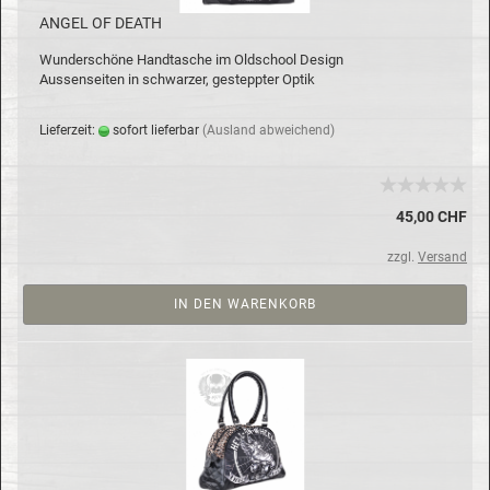
ANGEL OF DEATH
Wun­der­schö­ne Hand­ta­sche im Old­school De­sign
Aus­sen­sei­ten in schwar­zer, ge­stepp­ter Optik
Lie­fer­zeit:
so­fort lie­fer­bar
(Aus­land ab­wei­chend)
45,00 CHF
zzgl.
Versand
IN DEN WARENKORB