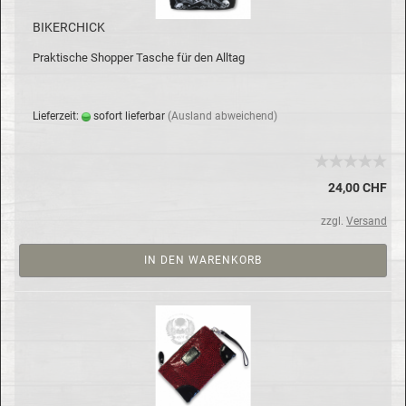
BI­KER­CHICK
Prak­ti­sche Shop­per Ta­sche für den All­tag
Lie­fer­zeit:
so­fort lie­fer­bar
(Aus­land ab­wei­chend)
24,00 CHF
zzgl.
Versand
IN DEN WARENKORB