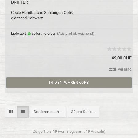
DRIF­TER
Coole Hand­ta­sche Schlangen-​Optik
glän­zend Schwarz
Lie­fer­zeit:
so­fort lie­fer­bar
(Aus­land ab­wei­chend)
49,00 CHF
zzgl.
Versand
IN DEN WARENKORB
Sortieren nach
32 pro Seite
Zeige
1
bis
19
(von insgesamt
19
Artikeln)