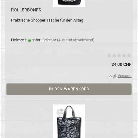
ROL­LER­BO­NES
Prak­ti­sche Shop­per Ta­sche für den All­tag
Lie­fer­zeit:
so­fort lie­fer­bar
(Aus­land ab­wei­chend)
24,00 CHF
zzgl.
Versand
IN DEN WARENKORB