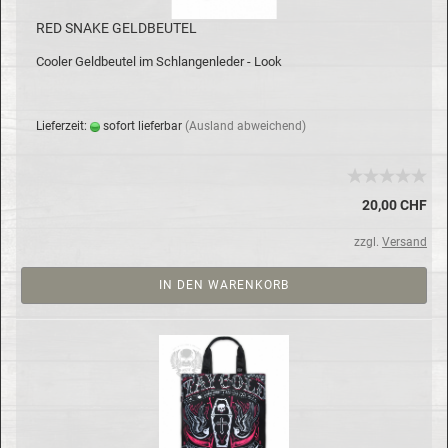
RED SNAKE GELD­BEU­TEL
Coo­ler Geld­beu­tel im Schlan­gen­le­der - Look
Lie­fer­zeit:
so­fort lie­fer­bar
(Aus­land ab­wei­chend)
20,00 CHF
zzgl.
Versand
IN DEN WARENKORB