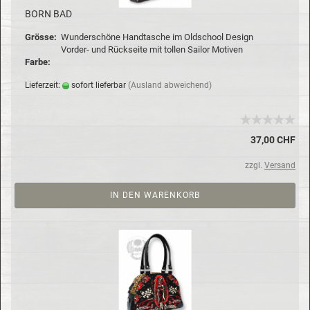
BORN BAD
Grös­se:
Wun­der­schö­ne Hand­ta­sche im Old­school De­sign
Vorder-​ und Rück­sei­te mit tol­len Sailor Mo­ti­ven
Farbe:
Lie­fer­zeit:
so­fort lie­fer­bar
(Aus­land ab­wei­chend)
37,00 CHF
zzgl.
Versand
IN DEN WARENKORB