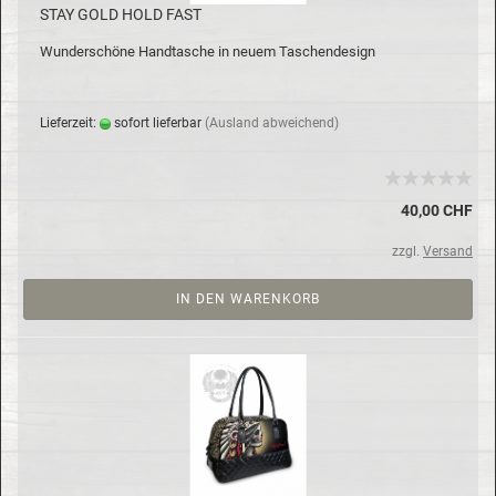
STAY GOLD HOLD FAST
Wun­der­schö­ne Hand­ta­sche in neuem Ta­schen­de­sign
Lie­fer­zeit:
so­fort lie­fer­bar
(Aus­land ab­wei­chend)
40,00 CHF
zzgl.
Versand
IN DEN WARENKORB