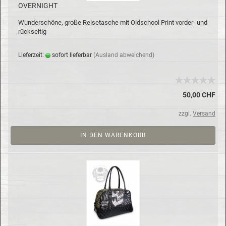
OVER­NIGHT
Wun­der­schö­ne, große Rei­se­ta­sche mit Old­school Print vorder-​ und
rück­sei­tig
Lie­fer­zeit:
so­fort lie­fer­bar
(Aus­land ab­wei­chend)
50,00 CHF
zzgl.
Versand
IN DEN WARENKORB