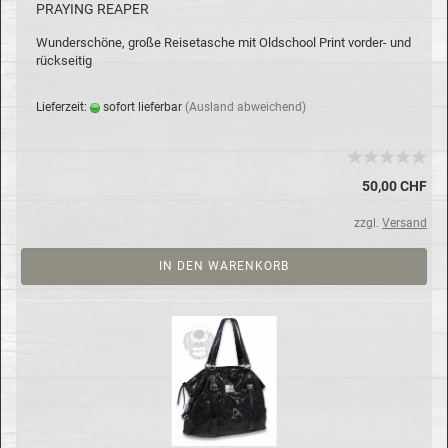
PRAY­ING RE­A­PER
Wun­der­schö­ne, große Rei­se­ta­sche mit Old­school Print vorder-​ und
rück­sei­tig
Lie­fer­zeit:
so­fort lie­fer­bar
(Aus­land ab­wei­chend)
50,00 CHF
zzgl.
Versand
IN DEN WARENKORB