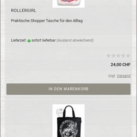
ROLL­ER­GIRL
Prak­ti­sche Shop­per Ta­sche für den All­tag
Lie­fer­zeit:
so­fort lie­fer­bar
(Aus­land ab­wei­chend)
24,00 CHF
zzgl.
Versand
IN DEN WARENKORB