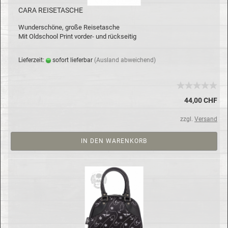
CARA REI­SE­TA­SCHE
Wun­der­schö­ne, große Rei­se­ta­sche
Mit Old­school Print vorder-​ und rück­sei­tig
Lie­fer­zeit:
so­fort lie­fer­bar
(Aus­land ab­wei­chend)
44,00 CHF
zzgl.
Versand
IN DEN WARENKORB