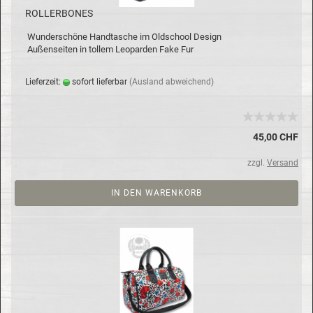
ROL­LER­BO­NES
Wun­der­schö­ne Hand­ta­sche im Old­school De­sign
Au­ßen­sei­ten in tol­lem Leo­par­den Fake Fur
Lie­fer­zeit:
so­fort lie­fer­bar
(Aus­land ab­wei­chend)
45,00 CHF
zzgl.
Versand
IN DEN WARENKORB