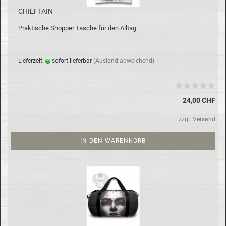
CHIEF­TAIN
Prak­ti­sche Shop­per Ta­sche für den All­tag
Lie­fer­zeit:
so­fort lie­fer­bar
(Aus­land ab­wei­chend)
24,00 CHF
zzgl.
Versand
IN DEN WARENKORB