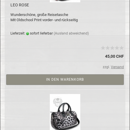
LEO ROSE
Wun­der­schö­ne, große Rei­se­ta­sche
Mit Old­school Print vorder-​ und rück­sei­tig
Lie­fer­zeit:
so­fort lie­fer­bar
(Aus­land ab­wei­chend)
45,00 CHF
zzgl.
Versand
IN DEN WARENKORB