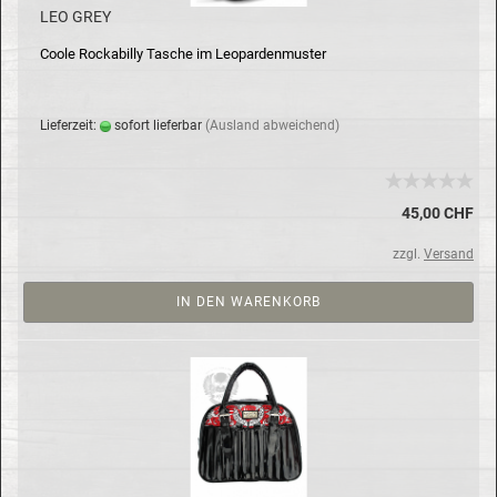
LEO GREY
Coole Rocka­bil­ly Ta­sche im Leo­par­den­mus­ter
Lie­fer­zeit:
so­fort lie­fer­bar
(Aus­land ab­wei­chend)
45,00 CHF
zzgl.
Versand
IN DEN WARENKORB