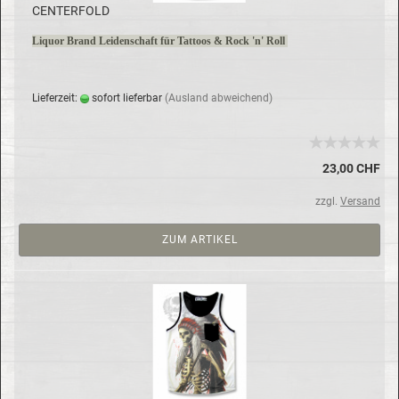
CEN­TER­FOLD
Li­quor Brand Lei­den­schaft für Tat­toos & Rock 'n' Roll
Lie­fer­zeit:
so­fort lie­fer­bar
(Aus­land ab­wei­chend)
23,00 CHF
zzgl.
Versand
ZUM ARTIKEL