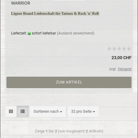
WAR­RI­OR
Li­quor Brand Lei­den­schaft für Tat­toos & Rock 'n' Roll
Lie­fer­zeit:
so­fort lie­fer­bar
(Aus­land ab­wei­chend)
23,00 CHF
zzgl.
Versand
ZUM ARTIKEL
Sortieren nach
32 pro Seite
Zeige
1
bis
2
(von insgesamt
2
Artikeln)