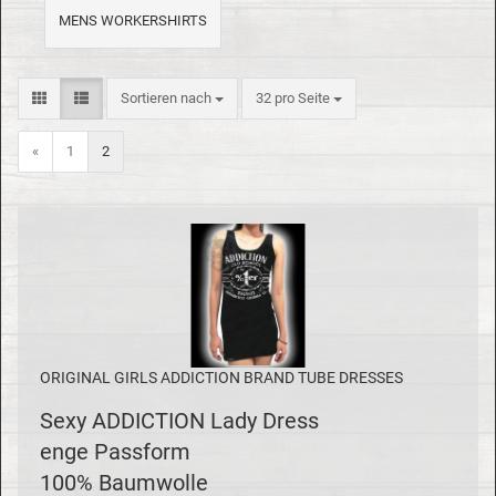
MENS WORKERSHIRTS
Sortieren nach
32 pro Seite
«
1
2
ORI­GI­NAL GIRLS AD­DIC­TION BRAND TUBE DRES­SES
Sexy AD­DIC­TION Lady Dress
enge Pass­form
100% Baum­wol­le