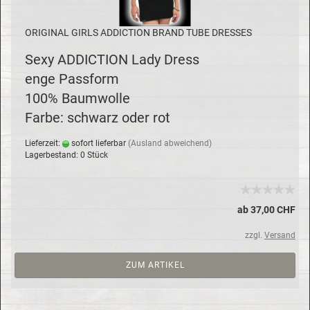
ORI­GI­NAL GIRLS AD­DIC­TION BRAND TUBE DRES­SES
Sexy AD­DIC­TION Lady Dress
enge Pass­form
100% Baum­wol­le
Farbe: schwarz oder rot
Lie­fer­zeit:
so­fort lie­fer­bar
(Aus­land ab­wei­chend)
La­ger­be­stand: 0 Stück
ab 37,00 CHF
zzgl.
Versand
ZUM ARTIKEL