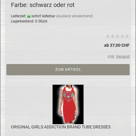
Farbe: schwarz oder rot
Lie­fer­zeit:
so­fort lie­fer­bar
(Aus­land ab­wei­chend)
La­ger­be­stand: 0 Stück
ab 37,00 CHF
zzgl.
Versand
ZUM ARTIKEL
ORI­GI­NAL GIRLS AD­DIC­TION BRAND TUBE DRES­SES