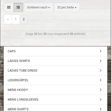
Sortieren nach
32 pro Seite
«
1
2
Zeige
33
bis
35
(von insgesamt
35
Artikeln)
CAPS
LADIES SHIRTS
LADIES TUBE DRESS
LEDERGÜRTEL
MENS HOODY
MENS LONGSLEEVES
MENS SHIRT'S