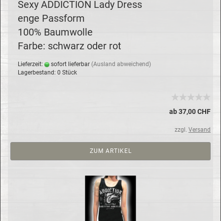
Sexy AD­DIC­TION Lady Dress
enge Pass­form
100% Baum­wol­le
Farbe: schwarz oder rot
Lie­fer­zeit:
so­fort lie­fer­bar
(Aus­land ab­wei­chend)
La­ger­be­stand: 0 Stück
ab 37,00 CHF
zzgl.
Versand
ZUM ARTIKEL