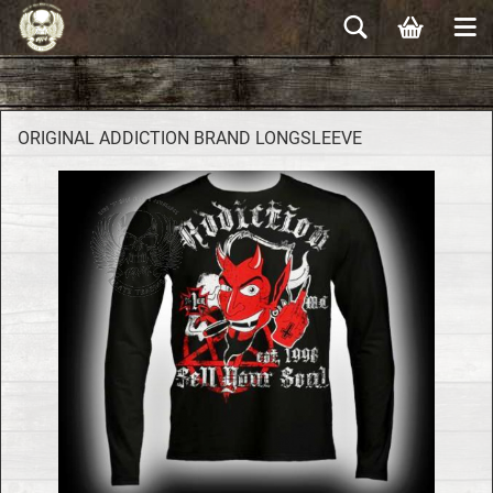
ORI­GI­NAL AD­DIC­TION BRAND LONGSLEE­VE