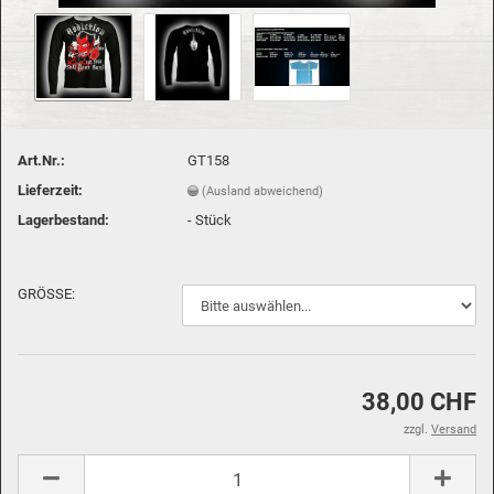
Art.Nr.:
GT158
Lieferzeit:
(Ausland abweichend)
Lagerbestand:
-
Stück
GRÖSSE:
38,00 CHF
zzgl.
Versand