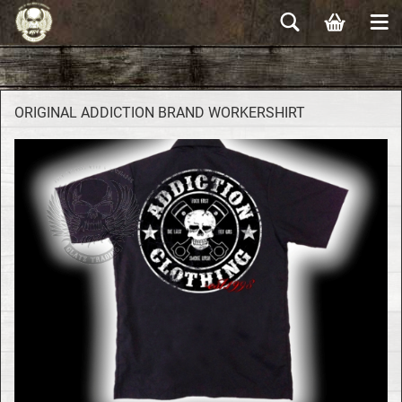
ORI­GI­NAL AD­DIC­TION BRAND WOR­K­ER­SHIRT