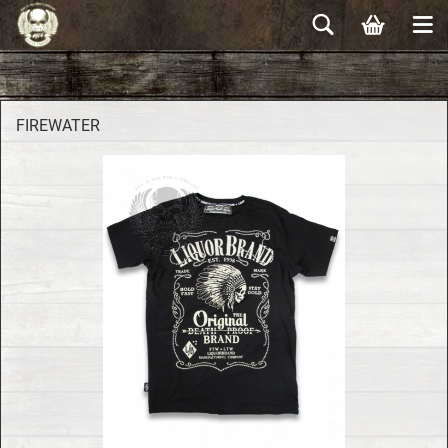
FIRE­WA­TER