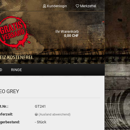
Kundenlogin
Merkzettel
Ihr Warenkorb
0,00 CHF
ND
RINGE
EO GREY
Konto erstellen
Passwort vergessen?
t.Nr.:
GT241
eferzeit:
(Ausland abweichend)
gerbestand:
-
Stück