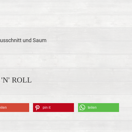
ausschnitt und Saum
'N' ROLL
eilen
pin it
teilen