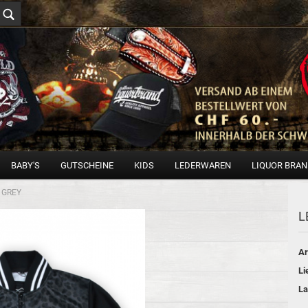
BABY'S
GUTSCHEINE
KIDS
LEDERWAREN
LIQUOR BRA
 GREY
L
Ar
Li
La