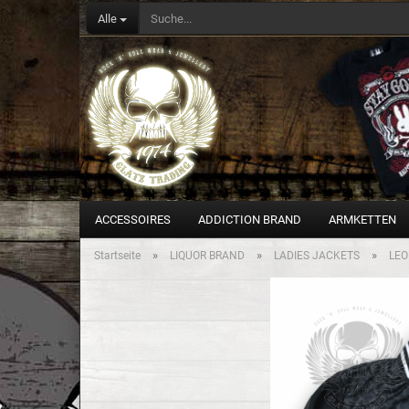
Alle
ACCESSOIRES
ADDICTION BRAND
ARMKETTEN
»
»
»
Startseite
LIQUOR BRAND
LADIES JACKETS
LEO