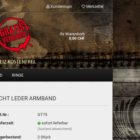
Kundenlogin
Merkzettel
Ihr Warenkorb
0,00 CHF
ND
RINGE
CHT LEDER ARM­BAND
Konto erstellen
Passwort vergessen?
t.Nr.:
GT75
eferzeit:
sofort lieferbar
(Ausland abweichend)
gerbestand:
2
Stück