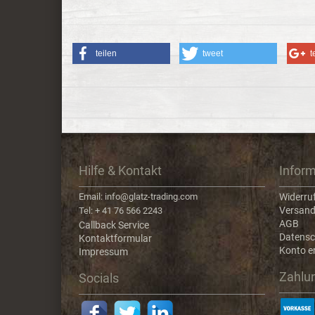
teilen
tweet
t
Hilfe & Kontakt
Infor
Email: info@glatz-trading.com
Widerru
Versand
Tel: + 41 76 566 2243
AGB
Callback Service
Datensc
Kontaktformular
Konto er
Impressum
Zahlu
Socials