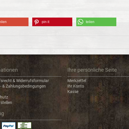
eilen
pin it
teilen
mationen
Ihre persönliche Seite
fsrecht & Widerrufsformular
Merkzettel
- & Zahlungsbedingungen
Ihr Konto
Kasse
hutz
stellen
ng