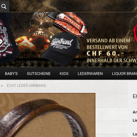
BABY'S
GUTSCHEINE
KIDS
LEDERWAREN
LIQUOR BRA
»
ECHT LEDER ARMBAND
E
Ar
Li
La