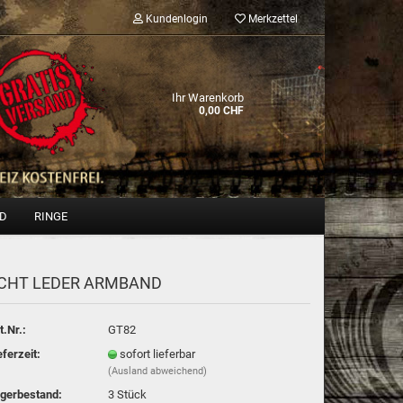
Kundenlogin
Merkzettel
Ihr Warenkorb
0,00 CHF
ND
RINGE
CHT LEDER ARM­BAND
Konto erstellen
Passwort vergessen?
t.Nr.:
GT82
eferzeit:
sofort lieferbar
(Ausland abweichend)
gerbestand:
3
Stück