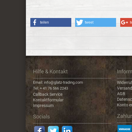
teilen
tweet
t
Hilfe & Kontakt
Infor
Email: info@glatz-trading.com
Widerru
Versand
Tel: + 41 76 566 2243
AGB
Callback Service
Datensc
Kontaktformular
Konto er
Impressum
Zahlu
Socials