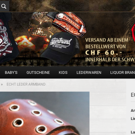
BABY'S
GUTSCHEINE
KIDS
LEDERWAREN
LIQUOR BRA
»
ECHT LEDER ARMBAND
E
Ar
Li
La