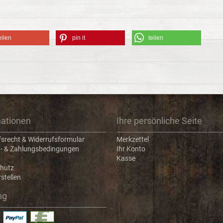
eilen
pin it
teilen
mationen
Ihre persönliche Seite
fsrecht & Widerrufsformular
Merkzettel
- & Zahlungsbedingungen
Ihr Konto
Kasse
hutz
stellen
ng