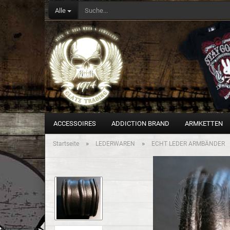
Alle
ACCESSOIRES
ADDICTION BRAND
ARMKETTEN
»
»
Startseite
LEDERWAREN
ECHT LEDER ARMBÄNDER