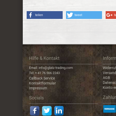
teilen
tweet
t
Hilfe & Kontakt
Infor
Email: info@glatz-trading.com
Widerru
Versand
Tel: + 41 76 566 2243
AGB
Callback Service
Datensc
Kontaktformular
Konto er
Impressum
Zahlu
Socials