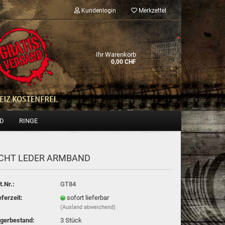
Kundenlogin
Merkzettel
Ihr Warenkorb
0,00 CHF
ND
RINGE
CHT LEDER ARM­BAND
Konto erstellen
Passwort vergessen?
t.Nr.:
GT84
eferzeit:
sofort lieferbar
(Ausland abweichend)
gerbestand:
3
Stück