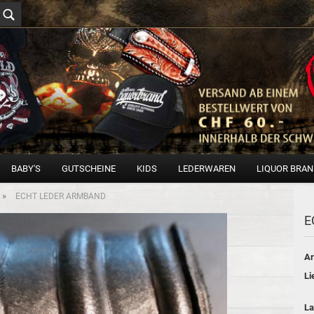
BABY'S
GUTSCHEINE
KIDS
LEDERWAREN
LIQUOR BRA
»
ECHT LEDER ARMBAND
E
Ar
Li
La