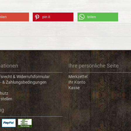
eilen
pin it
teilen
mationen
Ihre persönliche Seite
fsrecht & Widerrufsformular
Merkzettel
- & Zahlungsbedingungen
Ihr Konto
Kasse
hutz
stellen
ng