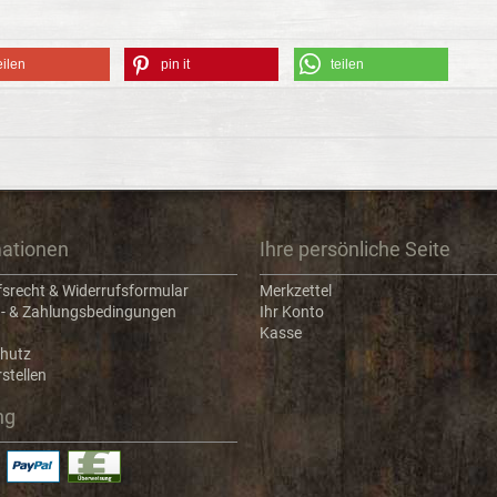
eilen
pin it
teilen
mationen
Ihre persönliche Seite
fsrecht & Widerrufsformular
Merkzettel
- & Zahlungsbedingungen
Ihr Konto
Kasse
hutz
stellen
ng