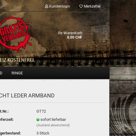
Kundenlogin
Merkzettel
Ihr Warenkorb
0,00 CHF
ND
RINGE
CHT LEDER ARM­BAND
Konto erstellen
Passwort vergessen?
t.Nr.:
GT72
eferzeit:
sofort lieferbar
(Ausland abweichend)
gerbestand:
3
Stück