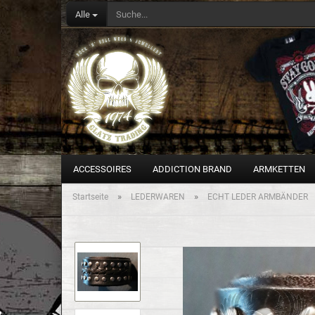
Alle
ACCESSOIRES
ADDICTION BRAND
ARMKETTEN
»
»
Startseite
LEDERWAREN
ECHT LEDER ARMBÄNDER