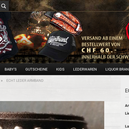
BABY'S
GUTSCHEINE
KIDS
LEDERWAREN
LIQUOR BRA
»
ECHT LEDER ARMBAND
E
Ar
Li
La