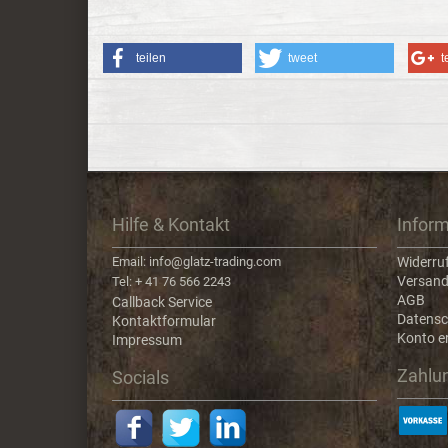
teilen
tweet
t
Hilfe & Kontakt
Infor
Email: info@glatz-trading.com
Widerru
Versand
Tel: + 41 76 566 2243
AGB
Callback Service
Datensc
Kontaktformular
Konto er
Impressum
Zahlu
Socials