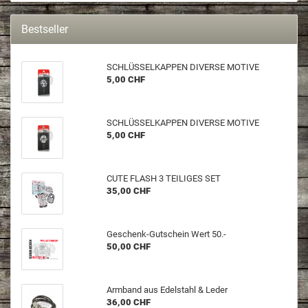
Bestseller
SCHLÜS­SEL­KAP­PEN DI­VER­SE MO­TI­VE
5,00 CHF
SCHLÜS­SEL­KAP­PEN DI­VER­SE MO­TI­VE
5,00 CHF
CUTE FLASH 3 TEI­LI­GES SET
35,00 CHF
Geschenk-​Gutschein Wert 50.-
50,00 CHF
Arm­band aus Edel­stahl & Leder
36,00 CHF