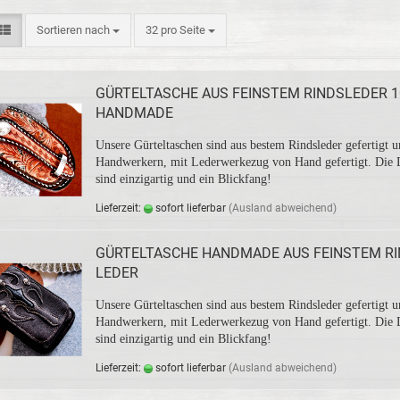
Sortieren nach
32 pro Seite
GÜR­TEL­TA­SCHE AUS FEINS­TEM RINDS­LE­DER 
HAND­MA­DE
Un­se­re Gür­tel­ta­schen sind aus bes­tem Rinds­le­der ge­fer­tigt
Hand­wer­kern, mit Le­der­wer­ke­zug von Hand ge­fer­tigt. Die 
sind ein­zig­ar­tig und ein Blick­fang!
Lie­fer­zeit:
so­fort lie­fer­bar
(Aus­land ab­wei­chend)
GÜR­TEL­TA­SCHE HAND­MA­DE AUS FEINS­TEM R
LE­DER
Un­se­re Gür­tel­ta­schen sind aus bes­tem Rinds­le­der ge­fer­tigt
Hand­wer­kern, mit Le­der­wer­ke­zug von Hand ge­fer­tigt. Die 
sind ein­zig­ar­tig und ein Blick­fang!
Lie­fer­zeit:
so­fort lie­fer­bar
(Aus­land ab­wei­chend)