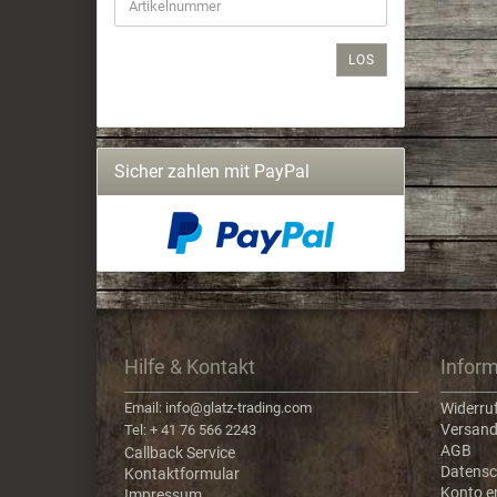
LOS
Sicher zahlen mit PayPal
Hilfe & Kontakt
Infor
Email: info@glatz-trading.com
Widerru
Versand
Tel: + 41 76 566 2243
AGB
Callback Service
Datensc
Kontaktformular
Konto er
Impressum