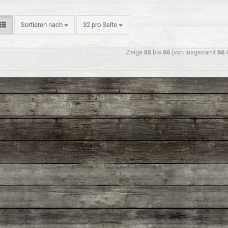
Sortieren nach
32 pro Seite
Zeige
65
bis
66
(von insgesamt
66
A