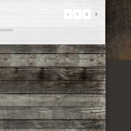
«
1
2
3
rtikeln)