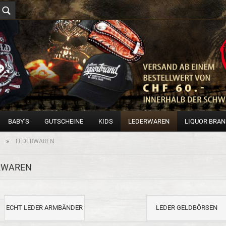
BABY'S
GUTSCHEINE
KIDS
LEDERWAREN
LIQUOR BRA
»
LEDERWAREN
RWAREN
ECHT LEDER ARMBÄNDER
LEDER GELDBÖRSEN