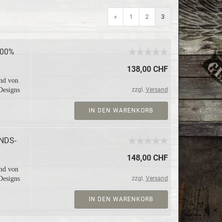
«
1
2
3
100%
138,00 CHF
 und von
De­signs
zzgl.
Versand
IN DEN WARENKORB
INDS­
148,00 CHF
 und von
De­signs
zzgl.
Versand
IN DEN WARENKORB